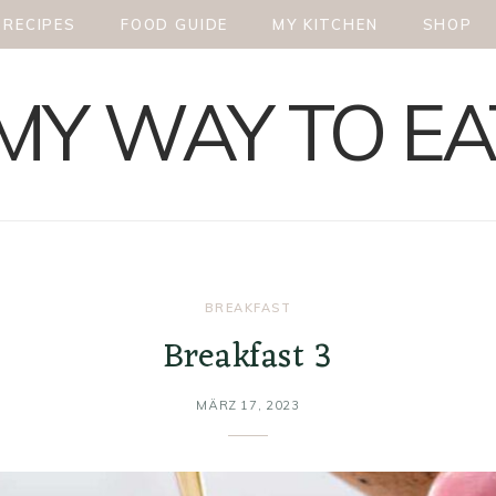
RECIPES
FOOD GUIDE
MY KITCHEN
SHOP
BREAKFAST
Breakfast 3
MÄRZ 17, 2023