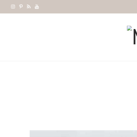
I
P
R
Y
n
i
S
o
s
n
S
u
t
t
T
a
e
u
g
r
b
r
e
e
a
s
m
t