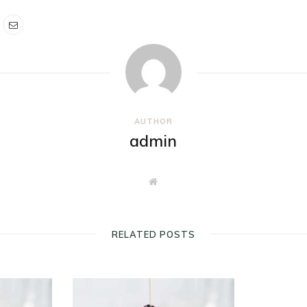
AUTHOR
admin
W
e
b
s
i
t
RELATED POSTS
e